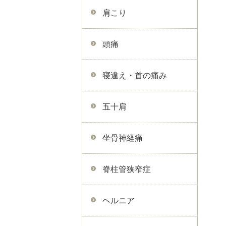
肩こり
頭痛
寝違え・首の痛み
五十肩
坐骨神経痛
脊柱管狭窄症
ヘルニア