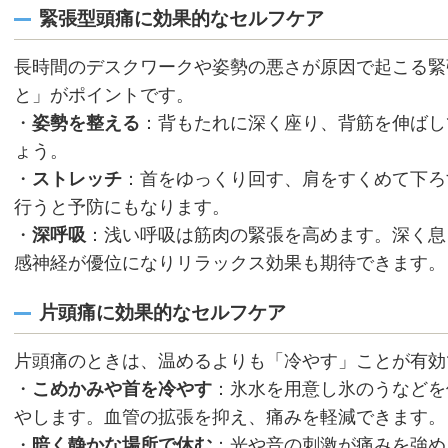
緊張型頭痛に効果的なセルフケア
長時間のデスクワークや姿勢の悪さが原因で起こる緊
と」がポイントです。
・
姿勢を整える
：背もたれに深く座り、背筋を伸ばし
ょう。
・
ストレッチ
：首をゆっくり回す、肩をすくめて下ろ
行うと予防にもなります。
・
深呼吸
：浅い呼吸は筋肉の緊張を高めます。深く息
感神経が優位になりリラックス効果も期待できます。
片頭痛に効果的なセルフケア
片頭痛のときは、温めるよりも「冷やす」ことが有効
・
こめかみや首を冷やす
：氷水を用意し氷のうなどを
やします。血管の拡張を抑え、痛みを軽減できます。
・
暗く静かな場所で休む
：光や音の刺激が痛みを強め